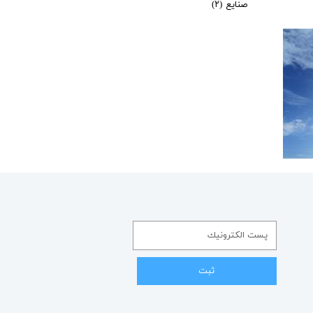
صنایع
(۲)
ثبت